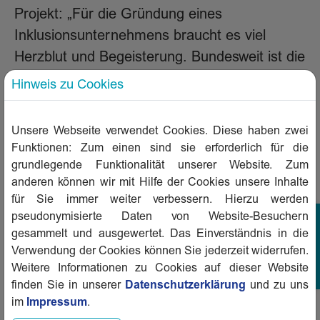
Projekt: „Für die Gründung eines
Inklusionsunternehmens braucht es viel
Herzblut und Begeisterung. Bundesweit ist die
FEWOG plus die erste Konstellation eines
Hinweis zu Cookies
Inklusionsunternehmens innerhalb einer
wohnungswirtschaftlichen Genossenschaft –
Unsere Webseite verwendet Cookies. Diese haben zwei
das kann durchaus Vorbildcharakter haben.“
Funktionen: Zum einen sind sie erforderlich für die
grundlegende Funktionalität unserer Website. Zum
Symbolischer Auftakt und musikalischer
anderen können wir mit Hilfe der Cookies unsere Inhalte
Ausklang
für Sie immer weiter verbessern. Hierzu werden
pseudonymisierte Daten von Website-Besuchern
Ein weiterer Höhepunkt der Feier war die
gesammelt und ausgewertet. Das Einverständnis in die
feierliche Enthüllung des neuen FEWOG plus-
Verwendung der Cookies können Sie jederzeit widerrufen.
Logos durch die FEWOG-Vorständin Nina
Weitere Informationen zu Cookies auf dieser Website
Weigl und den Aufsichtsratsvorsitzenden
finden Sie in unserer
Datenschutzerklärung
und zu uns
im
Impressum
.
Wolfgang Röder. Beim anschließenden