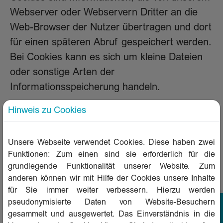
Webserver oder Webservern Dritter an die
Web-Browser der Nutzer übertragen und dort
für einen späteren Abruf gespeichert werden.
Bei Cookies kann es sich um kleine Dateien
oder sonstige Arten der
Informationsspeicherung handeln.
Wir verwenden „Session-Cookies“, die nur für
Hinweis zu Cookies
die Zeitdauer des aktuellen Besuchs auf
unserer Onlinepräsenz abgelegt werden (z.B.
Unsere Webseite verwendet Cookies. Diese haben zwei
um die Speicherung Ihres Login-Status oder
Funktionen: Zum einen sind sie erforderlich für die
die Warenkorbfunktion und somit die Nutzung
grundlegende Funktionalität unserer Website. Zum
anderen können wir mit Hilfe der Cookies unsere Inhalte
unseres Onlineangebotes überhaupt
für Sie immer weiter verbessern. Hierzu werden
ermöglichen zu können). In einem Session-
pseudonymisierte Daten von Website-Besuchern
Cookie wird eine zufällig erzeugte eindeutige
gesammelt und ausgewertet. Das Einverständnis in die