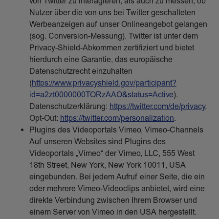
von Twitter zu interagieren, als auch zu messen, ob
Nutzer über die von uns bei Twitter geschalteten
Werbeanzeigen auf unser Onlineangebot gelangen
(sog. Conversion-Messung). Twitter ist unter dem
Privacy-Shield-Abkommen zertifiziert und bietet
hierdurch eine Garantie, das europäische
Datenschutzrecht einzuhalten
(
https://www.privacyshield.gov/participant?
id=a2zt0000000TORzAAO&status=Active
).
Datenschutzerklärung:
https://twitter.com/de/privacy
,
Opt-Out:
https://twitter.com/personalization
.
Plugins des Videoportals Vimeo, Vimeo-Channels
Auf unseren Websites sind Plugins des
Videoportals „Vimeo“ der Vimeo, LLC, 555 West
18th Street, New York, New York 10011, USA
eingebunden. Bei jedem Aufruf einer Seite, die ein
oder mehrere Vimeo-Videoclips anbietet, wird eine
direkte Verbindung zwischen Ihrem Browser und
einem Server von Vimeo in den USA hergestellt.