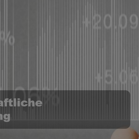
ftliche
ng