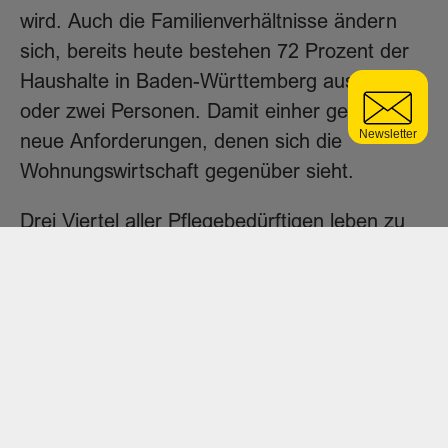
wird. Auch die Familienverhältnisse ändern
sich, bereits heute bestehen 72 Prozent der
Haushalte in Baden-Württemberg aus einer
oder zwei Personen. Damit einher gehen
neue Anforderungen, denen sich die
Wohnungswirtschaft gegenüber sieht.
Drei Viertel aller Pflegebedürftigen leben zu
Hause, während nur zwei Prozent im
betreuten Wohnen, bzw. im Service-Wohnen
leben. Umfragen bestätigen, dass Menschen
im Alter selbstbestimmt in ihrem bekannten
Wohnumfeld verbleiben wollen. Die
Lebensqualität im Alter hängt daher
maßgeblich von der Infrastruktur, den