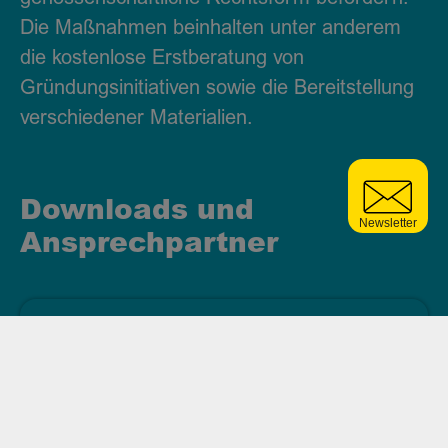
Die Maßnahmen beinhalten unter anderem
die kostenlose Erstberatung von
Gründungsinitiativen sowie die Bereitstellung
verschiedener Materialien.
Downloads und
Ansprechpartner
Checkliste Neugründungen
Download
Ansehen