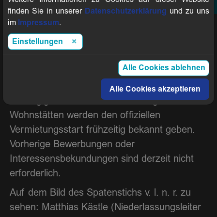
sorgen dafür, dass hier ein lebendiges
finden Sie in unserer
Datenschutzerklärung
und zu uns
Quartier für mehrere Generationen und
im
Impressum
.
Lebenssituationen entsteht“, sagt
Einstellungen
Georgios Tsomidis, Geschäftsführer der
Wohnstätten Sindelfingen GmbH.
Alle Cookies ablehnen
Die Vermietung der Wohnungen wird
Alle Cookies akzeptieren
abhängig vom Baufortschritt erfolgen. Die
Wohnstätten werden den offiziellen
Vermietungsstart frühzeitig bekannt geben.
Vorherige Bewerbungen oder
Interessensbekundungen sind derzeit nicht
erforderlich.
Auf dem Bild des Spatenstichs v. l. n. r. zu
sehen: Matthias Kästle (Niederlassungsleiter