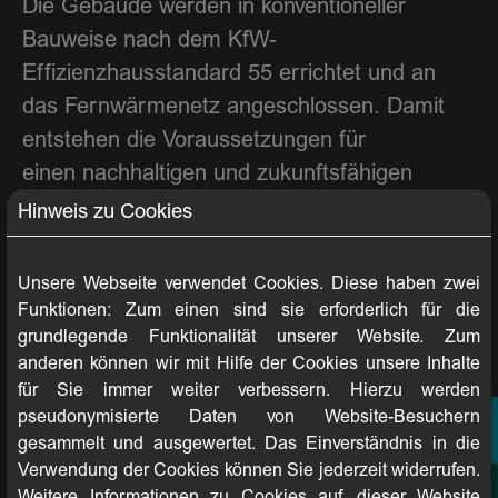
Die Gebäude werden in konventioneller
Bauweise nach dem KfW-
Effizienzhausstandard 55 errichtet und an
das Fernwärmenetz angeschlossen. Damit
entstehen die Voraussetzungen für
einen nachhaltigen und zukunftsfähigen
Betrieb des Quartiers sowie eine hohe
Hinweis zu Cookies
Wohnqualität für die künftigen Mieterinnen
und Mieter.
Unsere Webseite verwendet Cookies. Diese haben zwei
Funktionen: Zum einen sind sie erforderlich für die
„Mit dem Pfarrwiesenpark schaffen wir 222
grundlegende Funktionalität unserer Website. Zum
Mietwohnungen und investieren mit rund 65
anderen können wir mit Hilfe der Cookies unsere Inhalte
Millionen Euro zugleich in ein Wohnumfeld mit
für Sie immer weiter verbessern. Hierzu werden
langfristiger Perspektive. Unterschiedliche
pseudonymisierte Daten von Website-Besuchern
gesammelt und ausgewertet. Das Einverständnis in die
Wohnungsgrößen, barrierefrei zugängliche
Verwendung der Cookies können Sie jederzeit widerrufen.
Gebäude und attraktive Außenanlagen
Weitere Informationen zu Cookies auf dieser Website