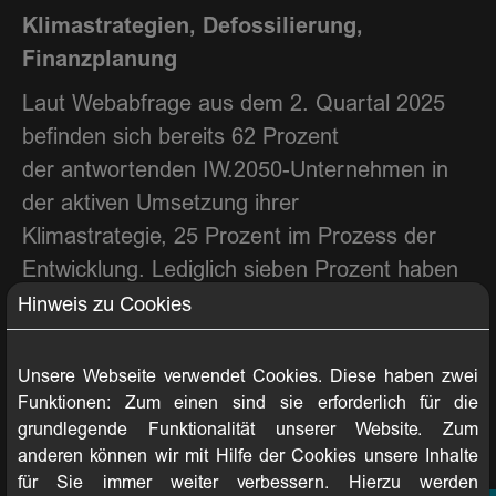
Klimastrategien, Defossilierung,
Finanzplanung
Laut Webabfrage aus dem 2. Quartal 2025
befinden sich bereits 62 Prozent
der antwortenden IW.2050-Unternehmen in
der aktiven Umsetzung ihrer
Klimastrategie, 25 Prozent im Prozess der
Entwicklung. Lediglich sieben Prozent haben
noch keine Strategie. Der aktuelle Median der
Hinweis zu Cookies
Treibhausgas-Emissionen liegt bei den
IW.2050-Partnern im Schnitt noch bei 23,36
Unsere Webseite verwendet Cookies. Diese haben zwei
Kilogramm CO2 pro Quadratmeter
Funktionen: Zum einen sind sie erforderlich für die
grundlegende Funktionalität unserer Website. Zum
Wohnfläche pro Jahr – anvisiert für 2045 ist
anderen können wir mit Hilfe der Cookies unsere Inhalte
ein Medianwert von 7,36. Bei vielen
für Sie immer weiter verbessern. Hierzu werden