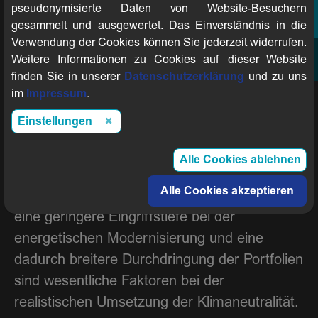
Unternehmen steht nach Ermittlung des
pseudonymisierte Daten von Website-Besuchern
Klimapfades noch ein Abgleich aller ins Auge
gesammelt und ausgewertet. Das Einverständnis in die
Verwendung der Cookies können Sie jederzeit widerrufen.
gefassten klimarelevanten sowie weiteren
Weitere Informationen zu Cookies auf dieser Website
notwendigen Investitionen und der
finden Sie in unserer
Datenschutzerklärung
und zu uns
langfristigen Wirtschaftsplanung an. Einige
im
Impressum
.
IW.2050-Unternehmenspartner haben ihre
Einstellungen
Strategien gemäß der Initiative „Praxispfad
CO2-Reduktion im Gebäudesektor“
Alle Cookies ablehnen
bereits umgestellt oder sind dabei dies zu tun.
Alle Cookies akzeptieren
Defossilierung im Heizungskeller sowie
eine geringere Eingriffstiefe bei der
energetischen Modernisierung und eine
dadurch breitere Durchdringung der Portfolien
sind wesentliche Faktoren bei der
realistischen Umsetzung der Klimaneutralität.