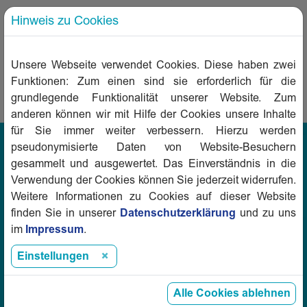
bei seinem Besuch in Karlsruhe. Foto:
Hinweis zu Cookies
Volkswohnung
Regierung Baden-Württemberg
Quelle:
Unsere Webseite verwendet Cookies. Diese haben zwei
Funktionen: Zum einen sind sie erforderlich für die
Zurück
grundlegende Funktionalität unserer Website. Zum
anderen können wir mit Hilfe der Cookies unsere Inhalte
für Sie immer weiter verbessern. Hierzu werden
pseudonymisierte Daten von Website-Besuchern
gesammelt und ausgewertet. Das Einverständnis in die
vbw Verband baden-württembergischer
Verwendung der Cookies können Sie jederzeit widerrufen.
Wohnungs- und Immobilienunternehmen e.V.
Weitere Informationen zu Cookies auf dieser Website
Herdweg 52/54
finden Sie in unserer
Datenschutzerklärung
und zu uns
70174 Stuttgart
im
Impressum
.
Einstellungen
Alle Cookies ablehnen
E-Mail:
info@vbw-online.de