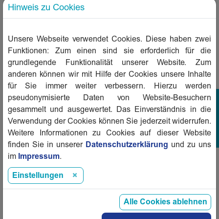
Hinweis zu Cookies
Gebäude der GWG-Gruppe, liegt der Anteil
an Einheiten mit DGNB-Gold-
Unsere Webseite verwendet Cookies. Diese haben zwei
oder vergleichbarer Zertifizierung, KfW
Funktionen: Zum einen sind sie erforderlich für die
Standard 55 oder besser und Wohnungen
grundlegende Funktionalität unserer Website. Zum
mit Wohnberechtigungsschein bei rund 27
anderen können wir mit Hilfe der Cookies unsere Inhalte
Prozent. Die GWG-Gruppe strebt darüber
für Sie immer weiter verbessern. Hierzu werden
pseudonymisierte Daten von Website-Besuchern
hinaus für alle künftig selbst entwickelten
gesammelt und ausgewertet. Das Einverständnis in die
Neubauprojekte immer eine DGNB-Gold-
Verwendung der Cookies können Sie jederzeit widerrufen.
Zertifizierung an.
Weitere Informationen zu Cookies auf dieser Website
finden Sie in unserer
Datenschutzerklärung
und zu uns
im
Impressum
.
Der Vorstandsvorsitzende der GWG, Andreas
Engelhardt, erklärt: „Das abermals sehr
Einstellungen
erfolgreich durchlaufene Nachhaltigkeitsrating
Alle Cookies ablehnen
sorgt zusammen mit unserem im Jahr 2024
erneut veröffentlichten Nachhaltigkeitsbericht,