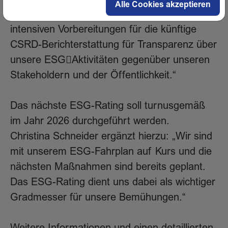
Alle Cookies akzeptieren
der DNK-Erklärung und unseren
intensiven Vorbereitungen für die künftige
CSRD-Berichterstattung für Transparenz über
unsere ESG￾Aktivitäten gegenüber unseren
Stakeholdern und der Öffentlichkeit.“
Das nächste ESG-Rating soll turnusgemäß
im Jahr 2026 durchgeführt werden.
Christina Schneider ergänzt hierzu: „Wir sind
mit unserem ESG-Fahrplan auf Kurs und die
nächsten Maßnahmen sind bereits geplant.
Das ESG-Rating dient uns dabei als wichtiger
Gradmesser für unsere Bemühungen.“