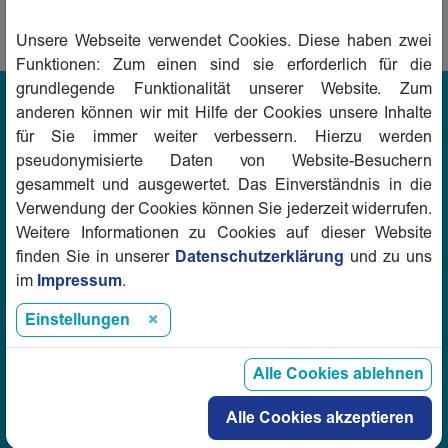
Zurück
Unsere Webseite verwendet Cookies. Diese haben zwei
Funktionen: Zum einen sind sie erforderlich für die
grundlegende Funktionalität unserer Website. Zum
anderen können wir mit Hilfe der Cookies unsere Inhalte
vbw Verband baden-württembergischer
für Sie immer weiter verbessern. Hierzu werden
Wohnungs- und Immobilienunternehmen e.V.
pseudonymisierte Daten von Website-Besuchern
Herdweg 52/54
gesammelt und ausgewertet. Das Einverständnis in die
70174 Stuttgart
Verwendung der Cookies können Sie jederzeit widerrufen.
Weitere Informationen zu Cookies auf dieser Website
finden Sie in unserer
Datenschutzerklärung
und zu uns
im
Impressum
.
Einstellungen
E-Mail:
info@vbw-online.de
Telefon:
0711 16345-0
Alle Cookies ablehnen
Alle Cookies akzeptieren
Zu den Ansprechpartnern