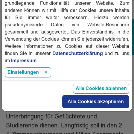
Tübinger Wilhelmstraße ausgezeichnet.
grundlegende Funktionalität unserer Website. Zum
anderen können wir mit Hilfe der Cookies unsere Inhalte
für Sie immer weiter verbessern. Hierzu werden
Das Tübinger Regal. Neubau eines
pseudonymisierte Daten von Website-Besuchern
gesammelt und ausgewertet. Das Einverständnis in die
Mehrfamilienhauses Heuberger-Tor-Weg 3,
Verwendung der Cookies können Sie jederzeit widerrufen.
Tübingen.
Weitere Informationen zu Cookies auf dieser Website
Bauherrin: Kreisbaugesellschaft Tübingen
finden Sie in unserer
Datenschutzerklärung
und zu uns
mbH.
im
Impressum
.
Architekten: Danner Yildiz Architekten GmbH,
Einstellungen
Tübingen, und Studio Schwitalla, Berlin.
Landschaftsarchitekten Stefan Fromm
Alle Cookies ablehnen
Landschaftsarchitekten, Dettenhausen.
Alle Cookies akzeptieren
Das Gebäude soll als integrative
Unterbringung für Geflüchtete und
Studierende dienen. Langfristig soll in den 2-