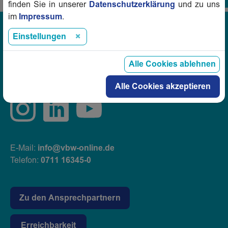
finden Sie in unserer
Datenschutzerklärung
und zu uns
im
Impressum
.
Einstellungen
vbw Verband baden-württembergischer
Wohnungs- und Immobilienunternehmen e.V.
Alle Cookies ablehnen
Herdweg 52/54
70174 Stuttgart
Alle Cookies akzeptieren
E-Mail:
info@vbw-online.de
Telefon:
0711 16345-0
Zu den Ansprechpartnern
Erreichbarkeit