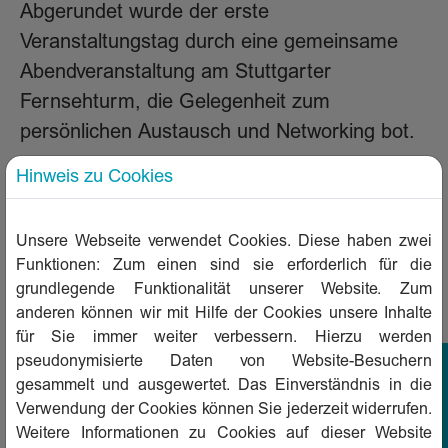
Abgerundet wurde der erste
Veranstaltungstag durch eine gemeinsame
Abendveranstaltung am Stuttgarter
Fernsehturm, die Gelegenheit zum
persönlichen Austausch und Networking bot.
Die Finanzierungstagung 2026 zeigte erneut
Hinweis zu Cookies
die hohe Relevanz aktueller
Finanzierungsfragen für die
Unsere Webseite verwendet Cookies. Diese haben zwei
Wohnungswirtschaft und bot eine wertvolle
Funktionen: Zum einen sind sie erforderlich für die
grundlegende Funktionalität unserer Website. Zum
Plattform für Austausch, Diskussion und neue
anderen können wir mit Hilfe der Cookies unsere Inhalte
Perspektiven innerhalb der Branche. Bereits
für Sie immer weiter verbessern. Hierzu werden
heute freuen wir uns auf die Fortsetzung der
pseudonymisierte Daten von Website-Besuchern
Veranstaltung im kommenden Jahr.
gesammelt und ausgewertet. Das Einverständnis in die
Verwendung der Cookies können Sie jederzeit widerrufen.
Zurück
Weitere Informationen zu Cookies auf dieser Website