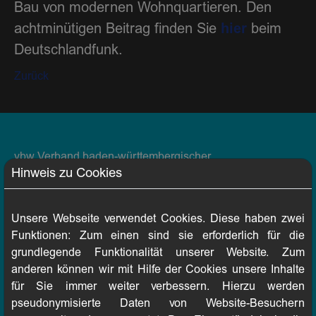
Bau von modernen Wohnquartieren. Den
hier
achtminütigen Beitrag finden Sie
beim
Deutschlandfunk.
Zurück
vbw Verband baden-württembergischer
Hinweis zu Cookies
Wohnungs- und Immobilienunternehmen e.V.
Herdweg 52/54
70174 Stuttgart
Unsere Webseite verwendet Cookies. Diese haben zwei
Funktionen: Zum einen sind sie erforderlich für die
grundlegende Funktionalität unserer Website. Zum
anderen können wir mit Hilfe der Cookies unsere Inhalte
für Sie immer weiter verbessern. Hierzu werden
E-Mail:
info@vbw-online.de
pseudonymisierte Daten von Website-Besuchern