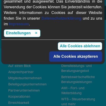
Telefon:
0711 16345-0
gesammelt und ausgewertet. Das Einverständnis in die
Verwendung der Cookies können Sie jederzeit widerrufen.
Weitere Informationen zu Cookies auf dieser Website
finden Sie in unserer
Datenschutzerklärung
und zu uns
Zu den Ansprechpartnern
im
Impressum
.
Erreichbarkeit
Einstellungen
Alle Cookies ablehnen
Alle Cookies akzeptieren
vbw
Leistungen
Auf einen Blick
Dienstleistungs- und
Beratungsangebot
Ansprechpartner
Betriebswirtschaftliche
Mitgliedsunternehmen
Beratungsleistungen
Beteiligungsunternehmen
AWI - Fort- und
Partnerunternehmen
Weiterbildung
Kooperationen
WTS - Steuerberatung
Erreichbarkeit
und mehr